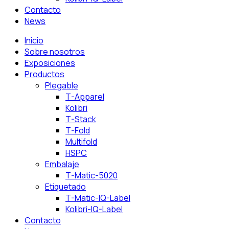
Contacto
News
Inicio
Sobre nosotros
Exposiciones
Productos
Plegable
T-Apparel
Kolibri
T-Stack
T-Fold
Multifold
HSPC
Embalaje
T-Matic-5020
Etiquetado
T-Matic-IQ-Label
Kolibri-IQ-Label
Contacto