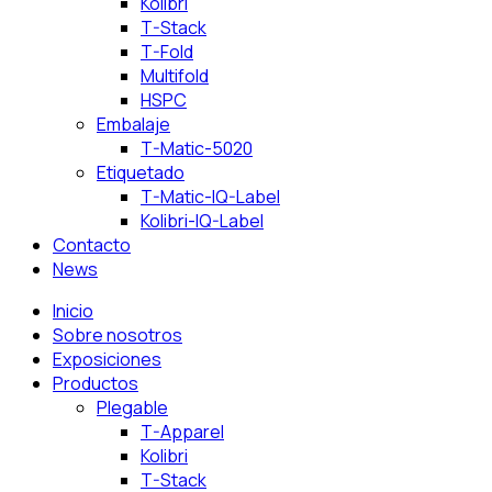
Kolibri
T-Stack
T-Fold
Multifold
HSPC
Embalaje
T-Matic-5020
Etiquetado
T-Matic-IQ-Label
Kolibri-IQ-Label
Contacto
News
Inicio
Sobre nosotros
Exposiciones
Productos
Plegable
T-Apparel
Kolibri
T-Stack