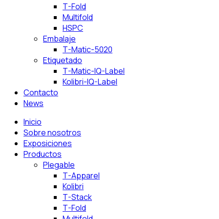
T-Fold
Multifold
HSPC
Embalaje
T-Matic-5020
Etiquetado
T-Matic-IQ-Label
Kolibri-IQ-Label
Contacto
News
Inicio
Sobre nosotros
Exposiciones
Productos
Plegable
T-Apparel
Kolibri
T-Stack
T-Fold
Multifold