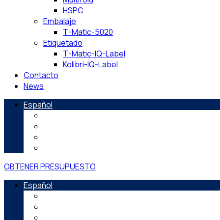
HSPC
Embalaje
T-Matic-5020
Etiquetado
T-Matic-IQ-Label
Kolibri-IQ-Label
Contacto
News
Español
English
Français
Deutsch
Português
OBTENER PRESUPUESTO
Español
English
Français
Deutsch