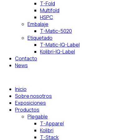
T-Fold
Multifold
HSPC
Embalaje
T-Matic-5020
Etiquetado
T-Matic-IQ-Label
Kolibri-IQ-Label
Contacto
News
Inicio
Sobre nosotros
Exposiciones
Productos
Plegable
T-Apparel
Kolibri
T-Stack