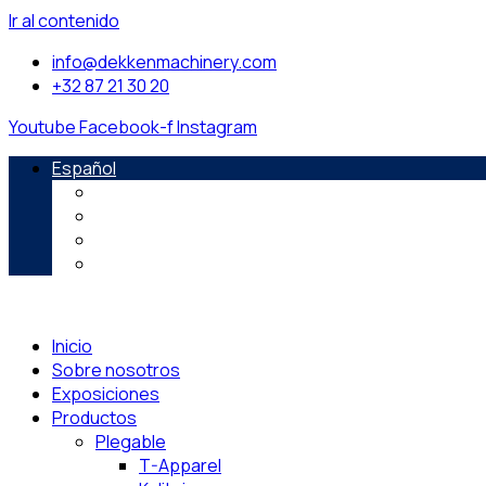
Ir al contenido
info@dekkenmachinery.com
+32 87 21 30 20
Youtube
Facebook-f
Instagram
Español
English
Français
Deutsch
Português
Inicio
Sobre nosotros
Exposiciones
Productos
Plegable
T-Apparel