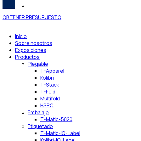
Português
OBTENER PRESUPUESTO
Inicio
Sobre nosotros
Exposiciones
Productos
Plegable
T-Apparel
Kolibri
T-Stack
T-Fold
Multifold
HSPC
Embalaje
T-Matic-5020
Etiquetado
T-Matic-IQ-Label
Kolibri-IQ-Label